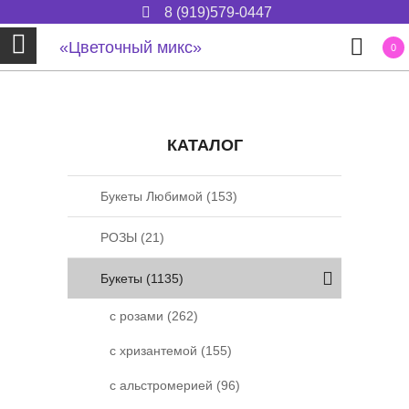
Jump
8 (919)
579-0447
to
«Цветочный микс»
0
navigation
КАТАЛОГ
Back
to
top
Букеты Любимой (153)
РОЗЫ (21)
Букеты (1135)
с розами (262)
с хризантемой (155)
с альстромерией (96)