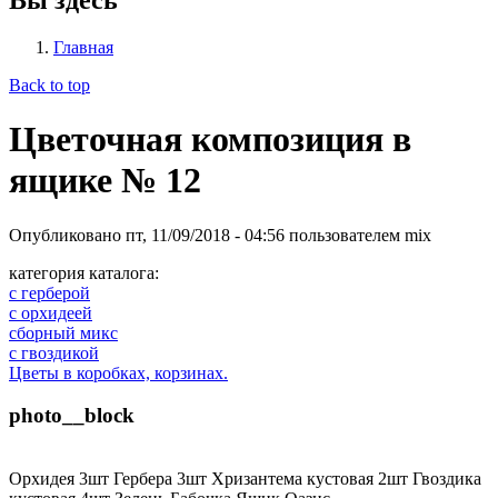
Главная
Back to top
Цветочная композиция в
ящике № 12
Опубликовано
пт, 11/09/2018 - 04:56
пользователем
mix
категория каталога:
с герберой
с орхидеей
сборный микс
с гвоздикой
Цветы в коробках, корзинах.
photo__block
Орхидея 3шт Гербера 3шт Хризантема кустовая 2шт Гвоздика